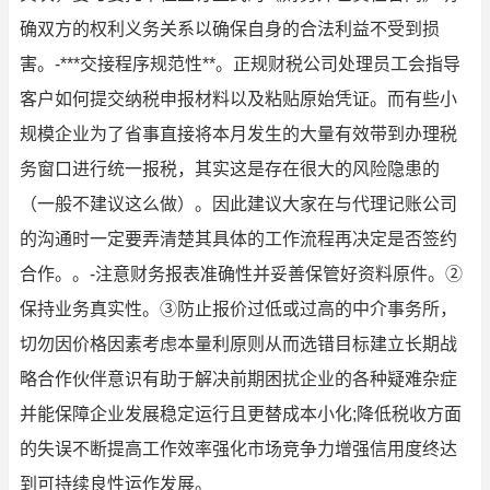
确双方的权利义务关系以确保自身的合法利益不受到损
害。-***交接程序规范性**。正规财税公司处理员工会指导
客户如何提交纳税申报材料以及粘贴原始凭证。而有些小
规模企业为了省事直接将本月发生的大量有效带到办理税
务窗口进行统一报税，其实这是存在很大的风险隐患的
（一般不建议这么做）。因此建议大家在与代理记账公司
的沟通时一定要弄清楚其具体的工作流程再决定是否签约
合作。。-注意财务报表准确性并妥善保管好资料原件。②
保持业务真实性。③防止报价过低或过高的中介事务所，
切勿因价格因素考虑本量利原则从而选错目标建立长期战
略合作伙伴意识有助于解决前期困扰企业的各种疑难杂症
并能保障企业发展稳定运行且更替成本小化;降低税收方面
的失误不断提高工作效率强化市场竞争力增强信用度终达
到可持续良性运作发展。