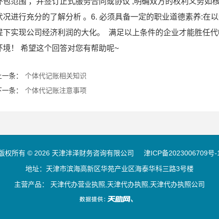
外包范围 ，并签订正式服务合同或协议 ,明确双方的权利义务如
状况进行充分的了解分析 。6. 必须具备一定的职业道德素养:
提下实现公司经济利润的大化。 满足以上条件的企业才能胜任
环境！ 希望这个回答对您有帮助呢~
上一条：
个体代记账相关知识
下一条：
个体代记账注意事项
版权所有 © 2026 天津沣泽财务咨询有限公司
津ICP备2023006709号-
地址：天津市滨海高新区华苑产业区海泰华科三路3号楼
主营产品： 天津代办营业执照,天津代办执照,天津代办执照公司