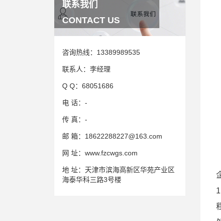
联系我们
CONTACT US
咨询热线：
13389989535
联系人：
李经理
Q Q：
68051686
电 话：
-
传 真：
-
邮 箱：
18622288227@163.com
网 址：
www.fzcwgs.com
地 址：
天津市滨海高新区华苑产业区
海泰华科三路3号楼