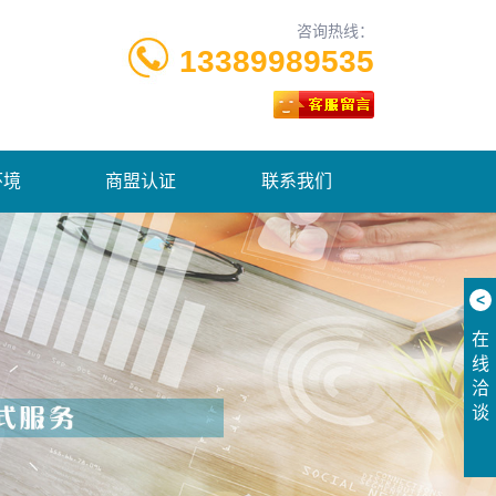
咨询热线：
13389989535
环境
商盟认证
联系我们
<
在
线
洽
谈